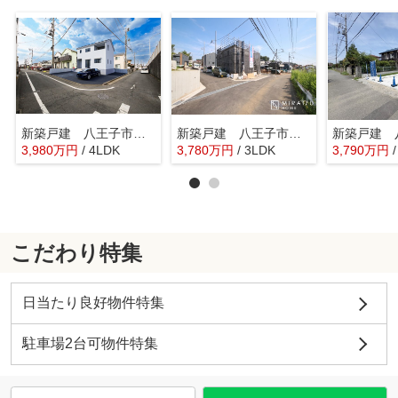
新築戸建 八王子市中野上町 第36 全1棟
新築戸建 八王子市長房町 第32 全7棟
3,980
万
円
/ 4LDK
3,780
万
円
/ 3LDK
3,790
万
円
こだわり特集
日当たり良好物件特集
駐車場2台可物件特集