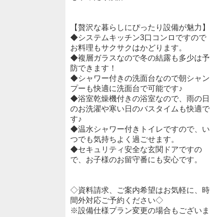
【贅沢な暮らしにぴったり設備が魅力】
◆システムキッチン3口コンロですので
お料理もサクサクはかどります。
◆複層ガラスなので冬の結露も多少は予
防できます！
◆シャワー付きの洗面台なので朝シャン
プーも快適に洗面台で可能です♪
◆浴室乾燥機付きの浴室なので、雨の日
のお洗濯や寒い日のバスタイムも快適で
す♪
◆温水シャワー付きトイレですので、い
つでも気持ちよく過ごせます。
◆セキュリティ安全な玄関ドアですの
で、お子様のお留守番にも安心です。
◇資料請求、ご案内希望はお気軽に、時
間外対応ご予約ください◇
※設備仕様プラン変更の場合もございま