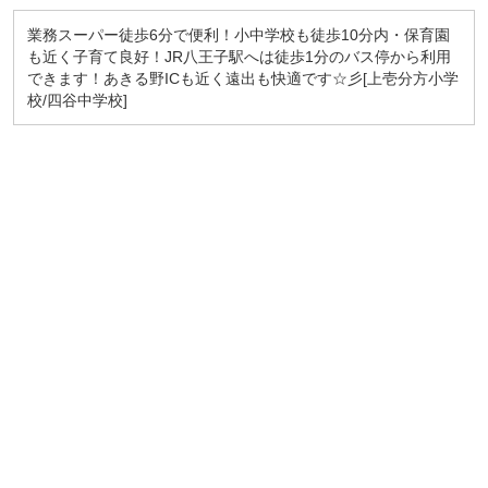
業務スーパー徒歩6分で便利！小中学校も徒歩10分内・保育園
も近く子育て良好！JR八王子駅へは徒歩1分のバス停から利用
できます！あきる野ICも近く遠出も快適です☆彡[上壱分方小学
校/四谷中学校]