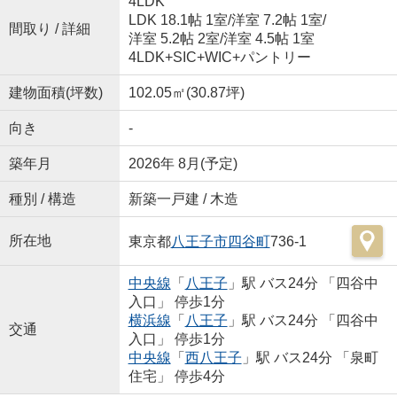
4LDK
LDK 18.1帖 1室
/
洋室 7.2帖 1室
/
間取り / 詳細
洋室 5.2帖 2室
/
洋室 4.5帖 1室
4LDK+SIC+WIC+パントリー
建物面積(坪数)
102.05㎡(30.87坪)
向き
-
築年月
2026年 8月(予定)
種別 / 構造
新築一戸建 / 木造
所在地
東京都
八王子市
四谷町
736-1
中央線
「
八王子
」駅 バス24分 「四谷中
入口」 停歩1分
横浜線
「
八王子
」駅 バス24分 「四谷中
交通
入口」 停歩1分
中央線
「
西八王子
」駅 バス24分 「泉町
住宅」 停歩4分