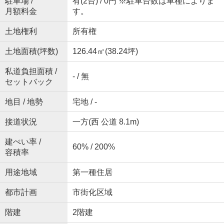
駐車場 /
有(2台) / 0円 ※駐車台数は車種によりま
月額料金
す。
土地権利
所有権
土地面積(坪数)
126.44㎡(38.24坪)
私道負担面積 /
- / 無
セットバック
地目 / 地勢
宅地 / -
接道状況
一方(西 公道 8.1m)
建ぺい率 /
60% / 200%
容積率
用途地域
第一種住居
都市計画
市街化区域
階建
2階建