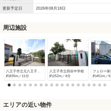
更新予定日
2026年08月18日
周辺施設
八王子市立元八王子小学校
八王子市立四谷中学校
フェロー保
約835m／11分
約252m／4分
約451m／
エリアの近い物件