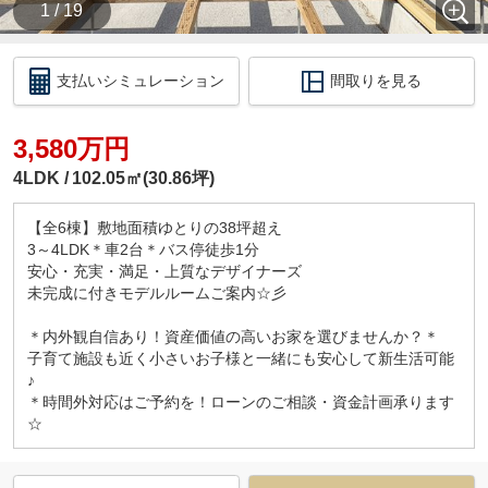
1 / 19
支払いシミュレーション
間取りを見る
3,580万円
4LDK
102.05㎡(30.86坪)
【全6棟】敷地面積ゆとりの38坪超え
3～4LDK＊車2台＊バス停徒歩1分
安心・充実・満足・上質なデザイナーズ
未完成に付きモデルルームご案内☆彡
＊内外観自信あり！資産価値の高いお家を選びませんか？＊
子育て施設も近く小さいお子様と一緒にも安心して新生活可能
♪
＊時間外対応はご予約を！ローンのご相談・資金計画承ります
☆