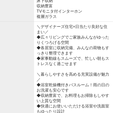
床下収納
収納豊富
TVモニタ付インターホン
複層ガラス
＼デザイナーズ住宅×日当たり良好な住
まい／
◆広々リビングでご家族みんながゆった
りくつろげる空間
◆各居室に収納完備、みんなの荷物もす
っきり整理できます
◆家事動線もスムーズで、忙しい朝もス
トレスなく過ごせます
＼暮らしやすさを高める充実設備が魅力
／
◆浴室乾燥機付きバスルーム！雨の日の
お洗濯も安心です
◆収納豊富で、お料理もお掃除もしやす
い上質な空間
◆快適にお使いいただける浴室や洗面室
もゆったり設計