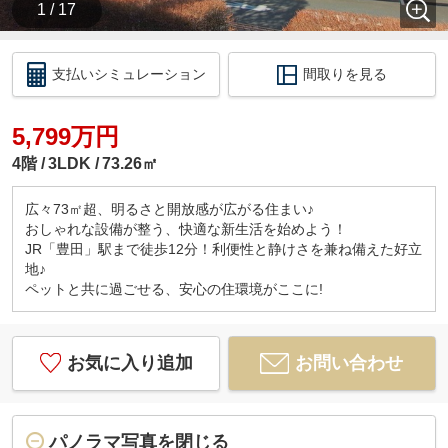
1 / 17
支払いシミュレーション
間取りを見る
5,799万円
4階
3LDK
73.26㎡
広々73㎡超、明るさと開放感が広がる住まい♪
おしゃれな設備が整う、快適な新生活を始めよう！
JR「豊田」駅まで徒歩12分！利便性と静けさを兼ね備えた好立
地♪
ペットと共に過ごせる、安心の住環境がここに!
お気に入り追加
お問い合わせ
パノラマ写真を閉じる