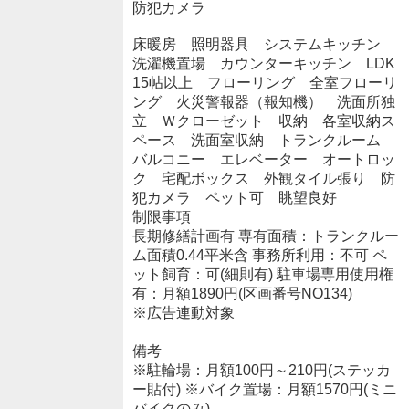
防犯カメラ
床暖房 照明器具 システムキッチン
洗濯機置場 カウンターキッチン LDK
15帖以上 フローリング 全室フローリ
ング 火災警報器（報知機） 洗面所独
立 Ｗクローゼット 収納 各室収納ス
ペース 洗面室収納 トランクルーム
バルコニー エレベーター オートロッ
ク 宅配ボックス 外観タイル張り 防
犯カメラ ペット可 眺望良好
制限事項
長期修繕計画有 専有面積：トランクルー
ム面積0.44平米含 事務所利用：不可 ペ
ット飼育：可(細則有) 駐車場専用使用権
有：月額1890円(区画番号NO134)
※広告連動対象
備考
※駐輪場：月額100円～210円(ステッカ
ー貼付) ※バイク置場：月額1570円(ミニ
バイクのみ)