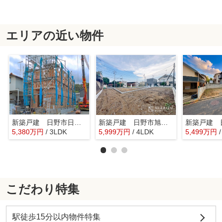
エリアの近い物件
新築戸建 日野市日野 第1期 全5棟
新築戸建 日野市旭が丘 2期 全3棟
5,380
万
円
/ 3LDK
5,999
万
円
/ 4LDK
5,499
万
円
こだわり特集
駅徒歩15分以内物件特集