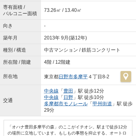
専有面積 /
73.26㎡ / 13.40㎡
バルコニー面積
向き
-
築年月
2013年 9月(築12年)
種別 / 構造
中古マンション / 鉄筋コンクリート
所在階 / 階建
4階 / 12階建
所在地
東京都
日野市
多摩平
４丁目8-2
中央線
「
豊田
」駅 徒歩12分
中央線
「
日野
」駅 徒歩10分
交通
多摩都市モノレール
「
甲州街道
」駅 徒歩
29分
「オハナ豊田多摩平の森」のここがイチオシ。駅まで徒歩12分
の場所に立地しています。もしもの事態を抑止する、オートロ