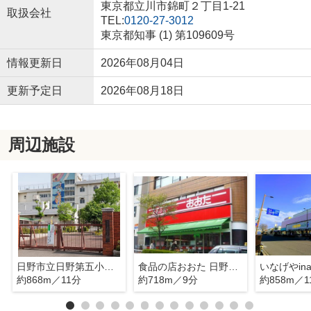
東京都立川市錦町２丁目1-21
取扱会社
TEL:
0120-27-3012
東京都知事 (1) 第109609号
情報更新日
2026年08月04日
更新予定日
2026年08月18日
周辺施設
日野市立日野第五小学校
食品の店おおた 日野駅前店
約868m／11分
約718m／9分
約858m／1